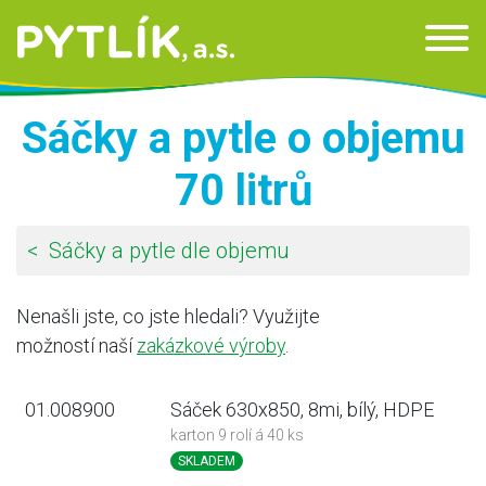
Skip to content
Sáčky a pytle o objemu
70 litrů
Sáčky a pytle dle objemu
Nenašli jste, co jste hledali? Využijte
možností naší
zakázkové výroby
.
01.008900
Sáček 630x850, 8mi, bílý, HDPE
karton 9 rolí á 40 ks
SKLADEM