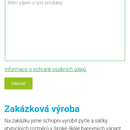
í
f
*
s
á
*
o
*
m
n
z
O
á
k
j
r
e
e
m
s
o
t
y
t
o
Informace o ochraně osobních údajů
p
r
o
Odeslat
d
u
k
t
Zakázková výroba
y
*
Na zakázku jsme schopni vyrobit pytle a sáčky
atypických rozměrů v široké škále barevných variant.