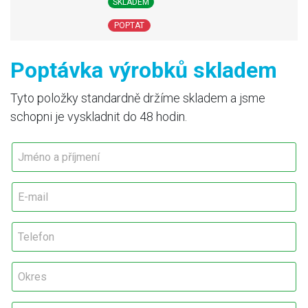
SKLADEM
POPTAT
Poptávka výrobků skladem
Tyto položky standardně držíme skladem a jsme
schopni je vyskladnit do 48 hodin.
J
p
m
ř
é
í
n
j
E
o
m
-
a
e
m
p
n
a
T
ř
í
i
e
í
*
l
l
j
T
*
e
O
m
e
f
k
e
l
o
r
n
e
n
e
M