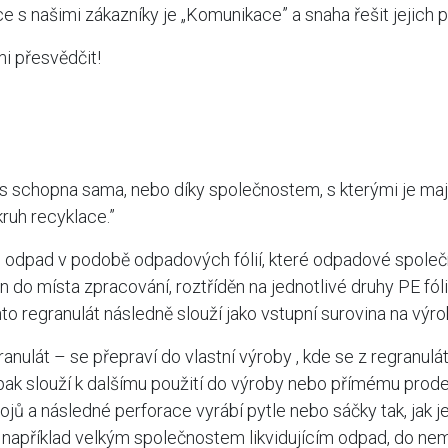
s našimi zákazníky je „Komunikace” a snaha řešit jejich 
i přesvědčit!
es schopna sama, nebo díky společnostem, s kterými je ma
kruh recyklace.”
i odpad v podobě odpadových fólií, které odpadové spole
do místa zpracování, roztříděn na jednotlivé druhy PE fólií 
to regranulát následně slouží jako vstupní surovina na výro
nulát – se přepraví do vlastní výroby , kde se z regranulát
pak slouží k dalšímu použití do výroby nebo přímému prode
jů a následné perforace vyrábí pytle nebo sáčky tak, jak j
, například velkým společnostem likvidujícím odpad, do nemo