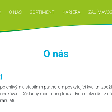
O NÁS
SORTIMENT
KARIÉRA
ZAJÍMAVOS
O nás
i
olehlivým a stabilním partnerem poskytující kvalitní zboží 
čekávání. Důkladný monitoring trhu a dynamický růst z nás
ranulátu.