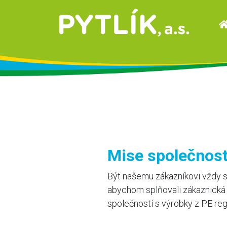
Skip to content
Mise společnost
Být našemu zákazníkovi vždy sp
abychom splňovali zákaznická o
společností s výrobky z PE reg