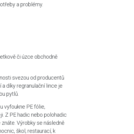
potřeby a problémy.
jetkově či úzce obchodně
čnosti svezou od producentů
a díky regranulační lince je
bu pytlů.
u vyfoukne PE fólie,
ji. Z PE hadic nebo polohadic
e znáte. Výrobky se následně
cnic, škol, restaurací, k