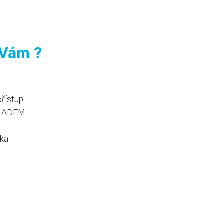
 Vám ?
přístup
KLADEM
vka