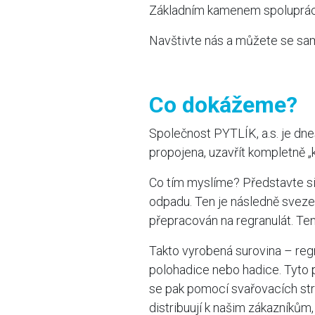
Základním kamenem spolupráce 
Navštivte nás a můžete se sam
Co dokážeme?
Společnost PYTLÍK, a.s. je dn
propojena, uzavřít kompletně „
Co tím myslíme? Představte s
odpadu. Ten je následně svezen 
přepracován na regranulát. Ten
Takto vyrobená surovina – regra
polohadice nebo hadice. Tyto 
se pak pomocí svařovacích stro
distribuují k našim zákazníkům