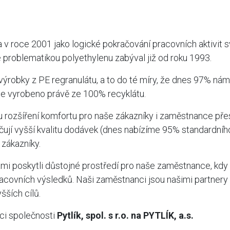
a v roce 2001 jako logické pokračování pracovních aktivit s
 problematikou polyethylenu zabýval již od roku 1993.
výrobky z PE regranulátu, a to do té míry, že dnes 97% ná
 je vyrobeno právě ze 100% recyklátu.
 rozšíření komfortu pro naše zákazníky i zaměstnance pře
čují vyšší kvalitu dodávek (dnes nabízíme 95% standardní
 zákazníky.
i poskytli důstojné prostředí pro naše zaměstnance, kdy 
acovních výsledků. Naši zaměstnanci jsou našimi partnery
šších cílů.
aci společnosti
Pytlík, spol. s r.o. na PYTLÍK, a.s.