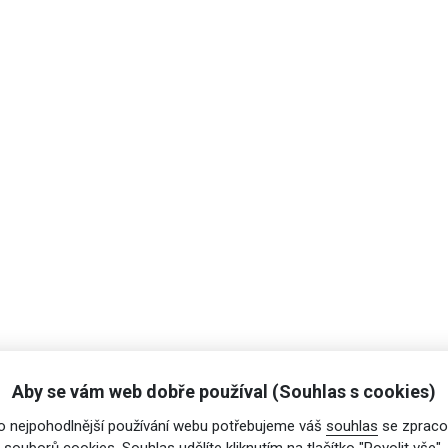
Aby se vám web dobře používal (Souhlas s cookies)
o nejpohodlnější používání webu potřebujeme váš
souhlas
se zpraco
souborů cookies. Souhlas udělíte kliknutím na tlačítko "Povolit vše".